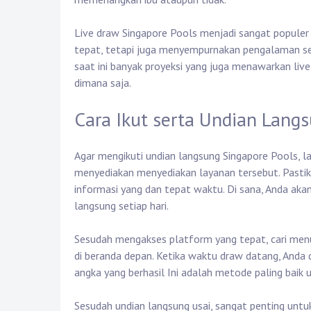
Live draw Singapore Pools menjadi sangat popule
tepat, tetapi juga menyempurnakan pengalaman ser
saat ini banyak proyeksi yang juga menawarkan live
dimana saja.
Cara Ikut serta Undian Lang
Agar mengikuti undian langsung Singapore Pools, l
menyediakan menyediakan layanan tersebut. Pastika
informasi yang dan tepat waktu. Di sana, Anda aka
langsung setiap hari.
Sesudah mengakses platform yang tepat, cari men
di beranda depan. Ketika waktu draw datang, Anda 
angka yang berhasil Ini adalah metode paling baik
Sesudah undian langsung usai, sangat penting unt