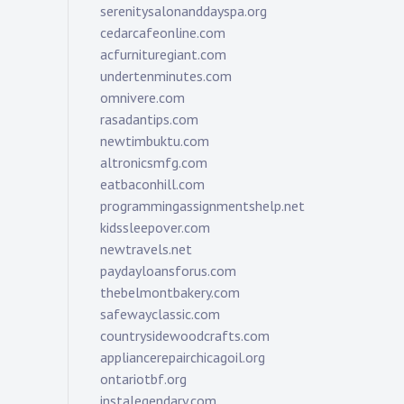
serenitysalonanddayspa.org
cedarcafeonline.com
acfurnituregiant.com
undertenminutes.com
omnivere.com
rasadantips.com
newtimbuktu.com
altronicsmfg.com
eatbaconhill.com
programmingassignmentshelp.net
kidssleepover.com
newtravels.net
paydayloansforus.com
thebelmontbakery.com
safewayclassic.com
countrysidewoodcrafts.com
appliancerepairchicagoil.org
ontariotbf.org
instalegendary.com