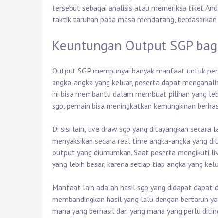
tersebut sebagai analisis atau memeriksa tiket An
taktik taruhan pada masa mendatang, berdasarkan p
Keuntungan Output SGP bagi
Output SGP mempunyai banyak manfaat untuk pemai
angka-angka yang keluar, peserta dapat menganalis
ini bisa membantu dalam membuat pilihan yang leb
sgp, pemain bisa meningkatkan kemungkinan berhas
Di sisi lain, live draw sgp yang ditayangkan secar
menyaksikan secara real time angka-angka yang dita
output yang diumumkan. Saat peserta mengikuti li
yang lebih besar, karena setiap tiap angka yang k
Manfaat lain adalah hasil sgp yang didapat dapat 
membandingkan hasil yang lalu dengan bertaruh ya
mana yang berhasil dan yang mana yang perlu ditin