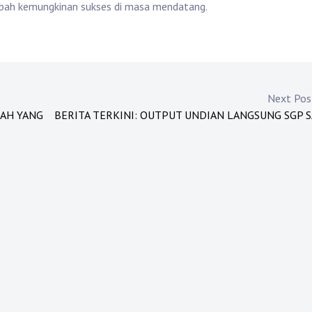
mbah kemungkinan sukses di masa mendatang.
Next Po
KAH YANG
BERITA TERKINI: OUTPUT UNDIAN LANGSUNG SGP 