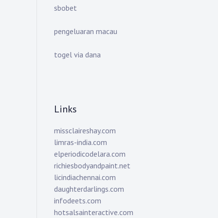
sbobet
pengeluaran macau
togel via dana
Links
missclaireshay.com
limras-india.com
elperiodicodelara.com
richiesbodyandpaint.net
licindiachennai.com
daughterdarlings.com
infodeets.com
hotsalsainteractive.com