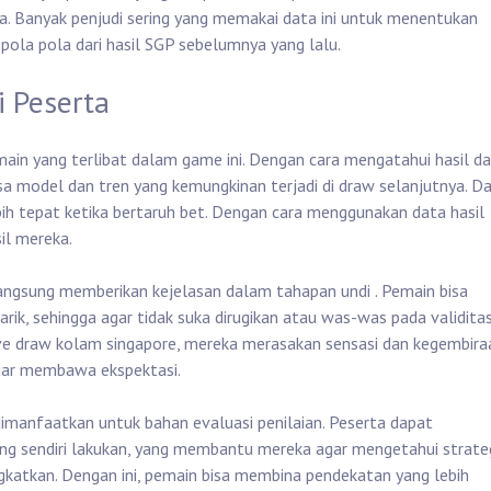
da. Banyak penjudi sering yang memakai data ini untuk menentukan
ola pola dari hasil SGP sebelumnya yang lalu.
 Peserta
n yang terlibat dalam game ini. Dengan cara mengatahui hasil d
a model dan tren yang kemungkinan terjadi di draw selanjutnya. D
ih tepat ketika bertaruh bet. Dengan cara menggunakan data hasil
il mereka.
a langsung memberikan kejelasan dalam tahapan undi . Pemain bisa
rik, sehingga agar tidak suka dirugikan atau was-was pada validita
ve draw kolam singapore, mereka merasakan sensasi dan kegembira
eluar membawa ekspektasi.
dimanfaatkan untuk bahan evaluasi penilaian. Peserta dapat
ng sendiri lakukan, yang membantu mereka agar mengetahui strate
gkatkan. Dengan ini, pemain bisa membina pendekatan yang lebih