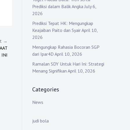
Prediksi dalam Balik Angka
July 6,
2026
Prediksi Tepat HK: Mengungkap
Keajaiban Paito dan Syair
April 10,
2026
st →
Mengungkap Rahasia Bocoran SGP
SAAT
dari Ipar4D
April 10, 2026
INI
Ramalan SDY Untuk Hari Ini: Strategi
Menang Signifikan
April 10, 2026
Categories
News
judi bola