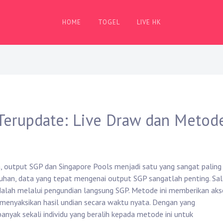
HOME
TOGEL
LIVE HK
Terupdate: Live Draw dan Metod
, output SGP dan Singapore Pools menjadi satu yang sangat paling
ruhan, data yang tepat mengenai output SGP sangatlah penting. Sa
alah melalui pengundian langsung SGP. Metode ini memberikan aks
 menyaksikan hasil undian secara waktu nyata. Dengan yang
nyak sekali individu yang beralih kepada metode ini untuk