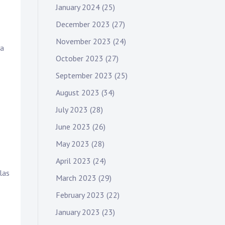
January 2024
(25)
December 2023
(27)
November 2023
(24)
ya
October 2023
(27)
September 2023
(25)
August 2023
(34)
July 2023
(28)
June 2023
(26)
May 2023
(28)
April 2023
(24)
elas
March 2023
(29)
February 2023
(22)
January 2023
(23)