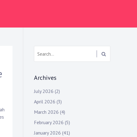
Search:
e
Archives
July 2026
(2)
April 2026
(3)
lah
March 2026
(4)
es
February 2026
(5)
January 2026
(41)