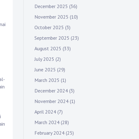
December 2025
(36)
November 2025
(10)
nai
October 2025
(3)
September 2025
(23)
August 2025
(33)
July 2025
(2)
June 2025
(29)
al-
March 2025
(1)
ain
December 2024
(3)
November 2024
(1)
April 2024
(7)
i
March 2024
(28)
ain
February 2024
(25)