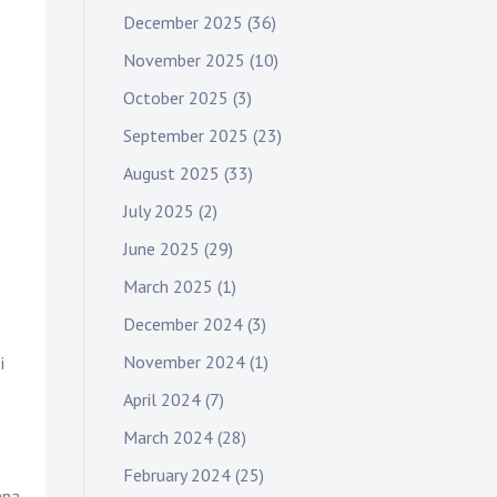
December 2025
(36)
November 2025
(10)
October 2025
(3)
September 2025
(23)
August 2025
(33)
July 2025
(2)
June 2025
(29)
March 2025
(1)
December 2024
(3)
November 2024
(1)
i
April 2024
(7)
March 2024
(28)
February 2024
(25)
ana