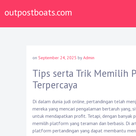
Skip
outpostboats.com
to
content
on
September 24, 2025
by
Admin
Tips serta Trik Memilih
Terpercaya
Di dalam dunia judi online, pertandingan telah men
mereka yang mencari pengalaman bertaruh yang, s
untuk mendapatkan profit. Tetapi, dengan banyak p
memilih platform yang teraman dan berbasis. Di arti
platform pertandingan yang dapat membantu men