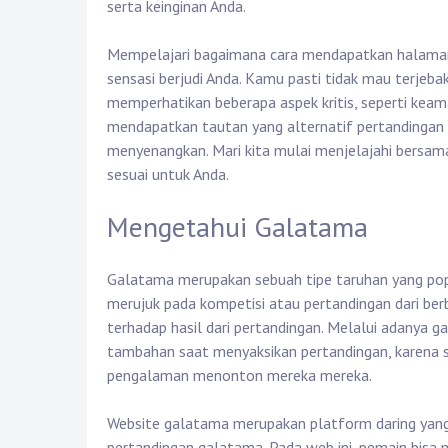
serta keinginan Anda.
Mempelajari bagaimana cara mendapatkan
halama
sensasi berjudi Anda. Kamu pasti tidak mau terjeb
memperhatikan beberapa aspek kritis, seperti keaman
mendapatkan tautan yang alternatif pertandinga
menyenangkan. Mari kita mulai menjelajahi bersa
sesuai untuk Anda.
Mengetahui Galatama
Galatama merupakan sebuah tipe taruhan yang popule
merujuk pada kompetisi atau pertandingan dari berb
terhadap hasil dari pertandingan. Melalui adanya
tambahan saat menyaksikan pertandingan, karena 
pengalaman menonton mereka mereka.
Website galatama merupakan platform daring yang
pertandingan galatama. Pada web ini, pemain bisa 