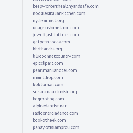
keepworkershealthyandsafe.com
noodlesitaliankitchen.com
nydreamact.org
unagisushimetairie.com
jewelflashtattoos.com
getpcfixtoday.com
bbrtbandra.org
bluebonnetcountry.com
epicclipart.com
pearlmanilahotel.com
maintdrop.com
bobtoman.com
sosanimauxtunisie.org
kogroofing.com
alpinedentist.net
radioenergiadance.com
kookotheek.com
panayiotislamprou.com