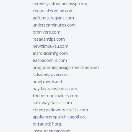
serenitysalonanddayspa.org
cedarcafeonline.com
acfurnituregiant.com
undertenminutes.com
omnivere.com
rasadantips.com
newtimbuktu.com
altronicsmfg.com
eatbaconhill.com
programmingassignmentshelp.net
kidssleepover.com
newtravels.net
paydayloansforus.com
thebelmontbakery.com
safewayclassic.com
countrysidewoodcrafts.com
appliancerepairchicagoil.org
ontariotbf.org
instalegendary.com