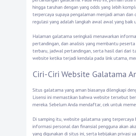
hingga taruhan dengan yang odds yang lebih komp
terpercaya supaya pengalaman menjadi aman dan da
regulasi yang adalah langkah awal awal yang baik
Halaman galatama seringkali menawarkan informasi 
pertandingan, dan analisis yang membantu peserta
terbaru, jadwal pertandingan, serta hasil dari dari
website ketika terjadi kendala pada link utama, 
Ciri-Ciri Website Galatama 
Situs galatama yang aman biasanya dilengkapi denga
Lisensi ini memastikan bahwa website tersebut be
mereka. Sebelum Anda mendaftar, cek untuk memerik
Di samping itu, website galatama yang terpercaya b
informasi personal dan finansial pengguna akan ak
yang digunakan di situs ini, serta kebijakan privasi