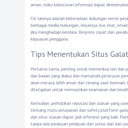
aman, risiko kebocoran informasi dapat diminimalisi
Ciri lainnya adalah keberadaan dukungan servis pe
berbagai media hubungan, misalnya live chat, ema
jika menghadapi kendala. Respons cepat dan jawa
kepuasan pengguna.
Tips Menentukan Situs Gala
Pertama-tama, penting untuk memeriksa izin dan p
dari badan yang diakui dan mematuhi peraturan per
akan merasa lebih aman dan tenang saat bermain, 
ditetapkan untuk memastikan keamanan dan keadil
Kemudian, perhatikan reputasi dan ulasan yang use
tentang mutu pelayanan dan safety platform galat
dan situs ulasan dapat jadi referensi yang baik. P
tanpa ada penipuan penipuan dan serius dari dari use