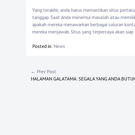
Yang terakhir, anda harus memastikan situs perta
tanggap. Saat Anda menemui masalah atau memiliki
apakah mereka menawarkan berbagai saluran kontak,
mereka menjawab. Situs yang terpercaya akan sia
Posted in:
News
Post
← Prev Post
HALAMAN GALATAMA: SEGALA YANG ANDA BUTU
navigation